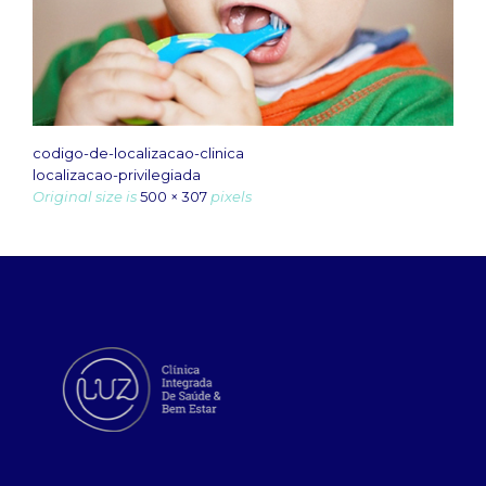
codigo-de-localizacao-clinica
localizacao-privilegiada
Original size is
500 × 307
pixels