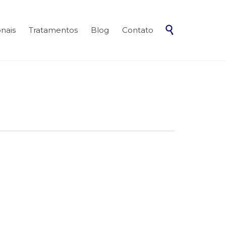
Skip

onais
Tratamentos
Blog
Contato
to
content