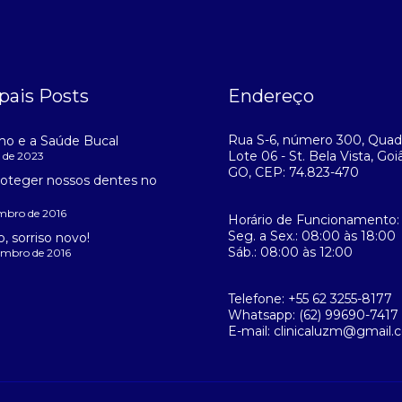
pais Posts
Endereço
Rua S-6, número 300, Quad
mo e a Saúde Bucal
Lote 06 - St. Bela Vista, Goiâ
o de 2023
GO, CEP: 74.823-470
oteger nossos dentes no
embro de 2016
Horário de Funcionamento:
Seg. a Sex.: 08:00 às 18:00
, sorriso novo!
Sáb.: 08:00 às 12:00
embro de 2016
Telefone: +55 62 3255-8177
Whatsapp: (62) 99690-7417
E-mail: clinicaluzm@gmail