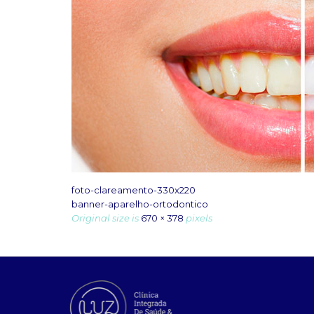
foto-clareamento-330x220
banner-aparelho-ortodontico
Original size is
670 × 378
pixels